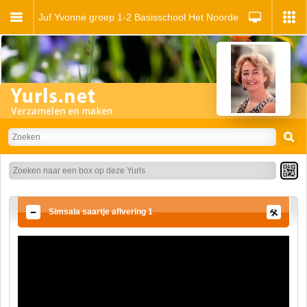
Juf Yvonne groep 1-2 Basisschool Het Noorderlicht
Simsala saartje aflvering 1