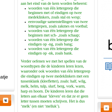
aan het eind van de kern worden beheerst:
woorden van één lettergreep die
beginnen met of eindigen op twee
medeklinkers, zoals stal en wesp;
eenvoudige samenstellingen van twee
lettergrepen, zoals zakmes en voetbal;
woorden van één lettergreep die
beginnen met sch- ,zoals schaap;
woorden van één lettergreep die
eindigen op -ng, zoals bang;
woorden van één lettergreep die
eindigen op -nk, zoals bank.
Verder oefenen we met het spellen van de
woordtypen die de kinderen leren lezen,
waaronder ook woorden van één lettergreep
die eindigen op twee medeklinkers met een
atje
tussenklank (kleefletter), zoals: half, wilg,
melk, helm, tulp, slurf, berg, vork, warm,
harp en hoorn. De kinderen leren dat die
letters aan elkaar ‘kleven’ en dat ze er geen
letter tussen moeten schrijven. Het is dus
‘melk’ (en niet ‘melluk’).