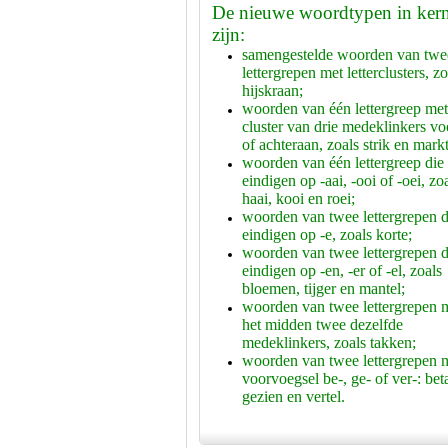
De nieuwe woordtypen in ker
zijn:
samengestelde woorden van twe
lettergrepen met letterclusters, zo
hijskraan;
woorden van één lettergreep met
cluster van drie medeklinkers v
of achteraan, zoals strik en markt
woorden van één lettergreep die
eindigen op -aai, -ooi of -oei, zo
haai, kooi en roei;
woorden van twee l
ettergrepen d
eindigen op -e, zoals korte;
woorden van twee lettergrepen d
eindigen op -en, -er of -el, zoals
bloemen, tijger en mantel;
woorden van twee lettergrepen m
het midden twee dezelfde
medeklinkers, zoals takken;
woorden van twee lettergrepen m
voorvoegsel be-, ge- of ver-: beta
gezien en vertel.