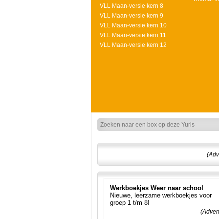
VLL Maan-versie kern 8
VLL Maan-versie kern 9
VLL Maan-versie kern 10
VLL Maan-versie kern 11
VLL Maan-versie kern 12
(Adv
Werkboekjes Weer naar school
Nieuwe, leerzame werkboekjes voor
groep 1 t/m 8!
(Adver