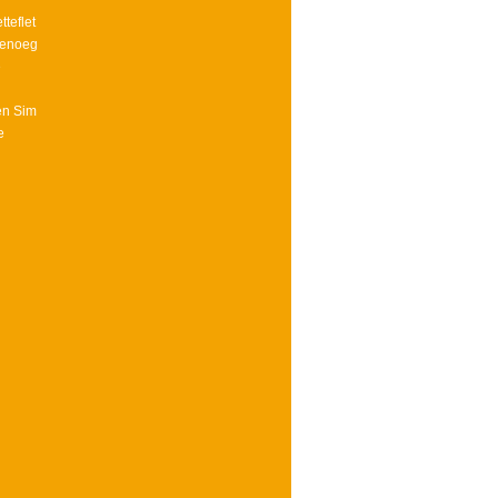
teflet
genoeg
e
en Sim
e