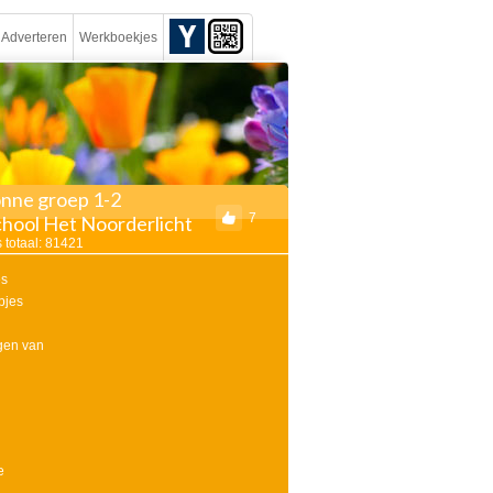
Adverteren
Werkboekjes
onne groep 1-2
7
chool Het Noorderlicht
 totaal: 81421
es
pjes
ngen van
e