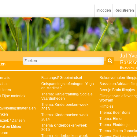
Inloggen
Registreren
Juf Yv
Basiss
Bezoekers
rmatie
Faalangst/ Groeimindset
Rekenverhalen-filmpj
chat
Ontspanningsoefeningen, Yoga
Bassie en Adriaan film
en Meditatie
 leren
Beertje Bruin filmpjes
Thema: Kanjertraining/ Sociale
/ Fijne motoriek
Filmpjes van afleveri
Vaardigheden
Wolfram
Thema: Kinderboeken-week
Filmpjes
twikkelingsmaterialen
2013
Thema: Boer Boris
anken
Thema: Kinderboeken-week
Thema: Elmer
2014
uziek / Dansen
Thema: Floddertje
Thema kinderboeken-week
val en Milieu
2015
Thema: Jip en Jannek
ieren
Thema: kinderboeken-week