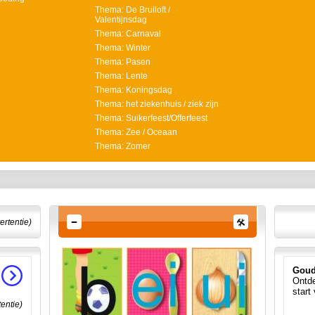
Thema: De Bruiloft /
Valentijnsdag
Thema: Carnaval
Thema: Winter
Thema: Pasen
Thema: Lente
Thema: Koningsdag
Thema: het ziekenhuis / ziek zijn
Thema: Suikerfeest/Offerfeest
Thema: Zee / Oceaan
Thema: Zomer
ertentie)
Goud
Ontde
start
tentie)