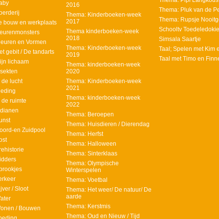
Thema: Pipi Langkous
aby
2016
Thema: Pluk van de Pet
erderij
Thema: Kinderboeken-week
Thema: Rupsje Nooit
2017
e bouw en werkplaats
Schooltv Toedeledoki
Thema kinderboeken-week
leurenmonsters
2018
Simsala Saartje
leuren en Vormen
Thema: Kinderboeken-week
Taal; Spelen met Kim 
t gebit / De tandarts
2019
Taal met Timo en Finn
jn lichaam
Thema: kinderboeken-week
sekten
2020
 de lucht
Thema: Kinderboeken-week
2021
leding
Thema: kinderboeken-week
 de ruimte
2022
ndianen
Thema: Beroepen
unst
Thema: Huisdieren / Dierendag
oord-en Zuidpool
Thema: Herfst
ost
Thema: Halloween
ehistorie
Thema: Sinterklaas
idders
Thema: Olympische
prookjes
Winterspelen
erkeer
Thema: Voetbal
ver / Sloot
Thema: Het weer/ De natuur/ De
aarde
ater
Thema: Kerstmis
onen / Bouwen
Thema: Oud en Nieuw / Tijd
oeding