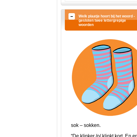
Welk plaatje hoort bij het woord -
gesloten twee lettergrepige
woorden
sok – sokken.
“De klinker /o/ klinkt kort. En e