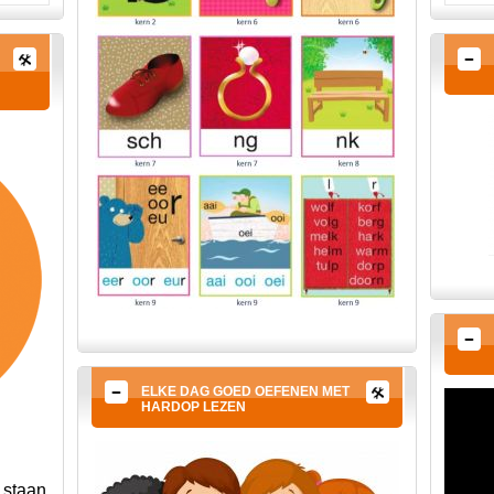
ELKE DAG GOED OEFENEN MET
HARDOP LEZEN
r staan