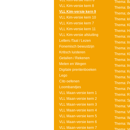
VLL Kim-versie Kern 6
Thema: B
VLL Kim-versie kern 8
Thema: Bo
VLL Kim-versie kern 9
Thema; d
VLL Kim-versie kern 10
Thema: k
VLL Kim-versie kern 7
Thema: K
VLL Kim-versie kern 11
Thema: He
VLL Kim-versie afsluiting
Thema: mi
Letters /Taal / Lezen
Thema: In
Fonemisch bewustzijn
Thema: in
Kritisch luisteren
Thema: K
Getallen / Rekenen
Thema: In
Meten en Wegen
Thema: I
Digitale prentenboeken
Thema: K
Lego
Thema: N
Cito oefenen
Thema: P
Loombandjes
Thema: Pr
VLL Maan-versie kern 1
Thema: R
VLL Maan-versie kern 2
Thema: S
VLL Maan-versie kern 3
Thema: V
VLL Maan-versie kern 4
Thema: Vij
VLL Maan-versie kern 5
Thema: W
VLL Maan-versie kern 6
Thema: W
VLL Maan-versie kern 7
Thema: V