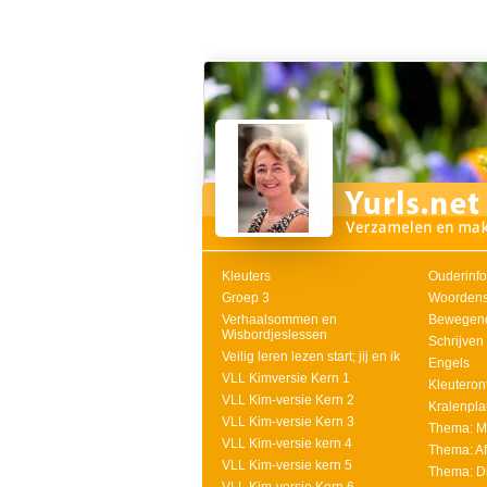
Kleuters
Ouderinfo
Groep 3
Woordens
Verhaalsommen en
Bewegend
Wisbordjeslessen
Schrijven 
Veilig leren lezen start; jij en ik
Engels
VLL Kimversie Kern 1
Kleuteron
VLL Kim-versie Kern 2
Kralenpl
VLL Kim-versie Kern 3
Thema: M
VLL Kim-versie kern 4
Thema: Af
VLL Kim-versie kern 5
Thema: D