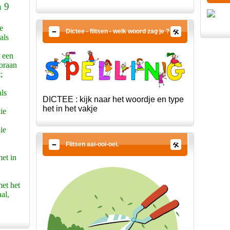
n 9
e
Dictee - flitsen - welk woord zag je ?
als
 een
ooraan
;
als
DICTEE : kijk naar het woordje en type
het in het vakje
ie
ie
Flitsen aai-ooi-oei.
et in
et het
al,